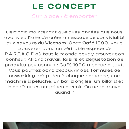
LE CONCEPT
Sur place / à emporter
Cela fait maintenant quelques années que nous
avons eu l’idée de créer un
espace de convivialité
aux
saveurs du Vietnam
. Chez
Café 1990
, vous
trouverez donc un véritable espace de
P.A.R.T.A.G.E
où tout le monde peut y trouver son
bonheur. Alliant
travail
,
loisirs
et
dégustation de
produits
peu connus : Café 1990 a pensé à tout.
Vous pourrez donc découvrir des
formules de
coworking
adaptées à chaque personne,
une
machine à peluche,
un
bar à ongles
,
un billard
et
bien d’autres surprises à venir. On se retrouve
quand ?