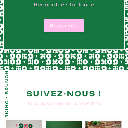
Rencontre • Toulouse
Réservez
SUIVEZ-NOUS !
#noussommesconnectés